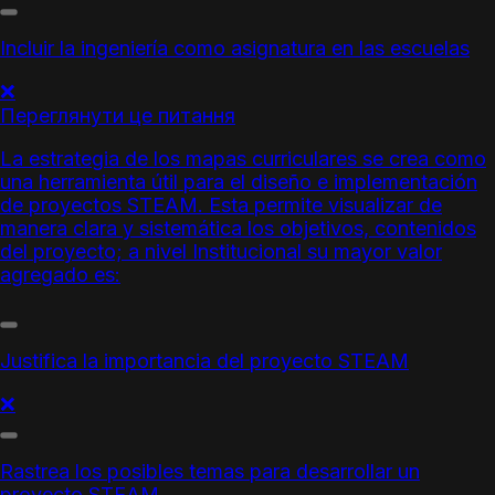
Incluir la ingeniería como asignatura en las escuelas
❌
Переглянути це питання
La estrategia de los
mapas curriculares
se crea como
una herramienta útil para el diseño e implementación
de proyectos STEAM. Esta permite visualizar de
manera clara y sistemática los objetivos, contenidos
del proyecto; a nivel Institucional su mayor valor
agregado es:
Justifica la importancia del proyecto STEAM
❌
Rastrea los posibles temas para desarrollar un
proyecto STEAM