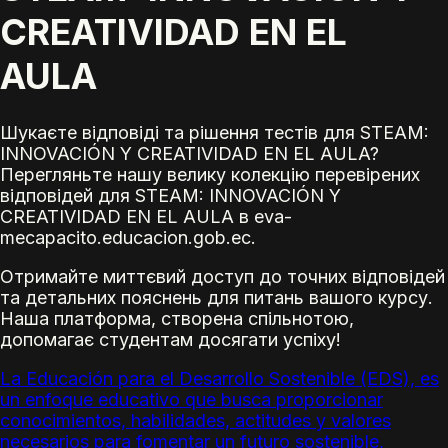
CREATIVIDAD EN EL
AULA
Шукаєте відповіді та рішення тестів для STEAM:
INNOVACIÓN Y CREATIVIDAD EN EL AULA?
Перегляньте нашу велику колекцію перевірених
відповідей для STEAM: INNOVACIÓN Y
CREATIVIDAD EN EL AULA в eva-
mecapacito.educacion.gob.ec.
Отримайте миттєвий доступ до точних відповідей
та детальних пояснень для питань вашого курсу.
Наша платформа, створена спільнотою,
допомагає студентам досягати успіху!
La
Educación para el Desarrollo Sostenible
(EDS), es
un enfoque educativo que busca proporcionar
conocimientos, habilidades, actitudes y valores
necesarios para fomentar un futuro sostenible,