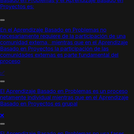
Basado en Problemas
y el
Aprendizaje Basado en
Proyectos
es:
En
el
Aprendizaje Basado en Problemas
no
necesariamente requiere de la participación de una
comunidad externa, mientras que en el
Aprendizaje
Basado en Proyectos
la participación de las
comunidades externas es parte fundamental del
proceso
✅
El
Aprendizaje Basado en Problemas
es un proceso
netamente individual mientras que en el
Aprendizaje
Basado en Proyectos
es grupal
❌
El
Aprendizaje Basado en Problemas
no usa fases