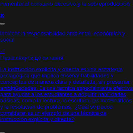
Fomentar el consumo excesivo y la sobreproducción
❌
Inculcar la responsabilidad ambiental, económica y
social
✅
Переглянути це питання
La
instrucción explícita
y directa es una estrategia
pedagógica que implica enseñar habilidades y
conceptos de manera clara y detallada, sin presentar
ambigüedades. Es una técnica especialmente efectiva
para ayudar a los estudiantes a adquirir habilidades
básicas, como la lectura, la escritura, las matemáticas
y la resolución de problemas, ¿Cuál se puede
considerar es un ejemplo de una técnica de
instrucción explícita
y directa?