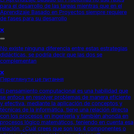
para el desarrollo de las tareas mientras que en el
Aprendizaje Basado en Proyectos
siempre requiere
de fases para su desarrollo
❌
No existe ninguna diferencia entre estas estrategias
didácticas, se podría decir que las dos se
complementan
❌
Переглянути це питання
El
pensamiento computacional
es una habilidad que
se enfoca en resolver problemas de manera eficiente
y efectiva
,
mediante la aplicación de conceptos y
técnicas de la informática, tiene una relación directa
con los procesos en ingeniería y también ahonda en
procesos lógico matemáticos, teniendo en cuenta esa
relación
.
¿
Cuál crees
que son los 4 componentes
o