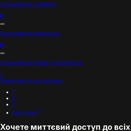
Competencia científica
❌
Competencia electrónica
❌
Competencia digital y tecnológica
✅
Переглянути це питання
1
2
3
Наступна
Хочете миттєвий доступ до всіх