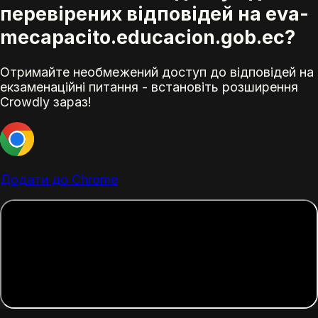
перевірених відповідей на eva-
mecapacito.educacion.gob.ec?
Отримайте необмежений доступ до відповідей на
екзаменаційні питання - встановіть розширення
Crowdly зараз!
Додати до Chrome