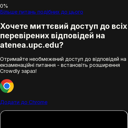
0%
Більше питань подібних до цього
Хочете миттєвий доступ до всіх
перевірених відповідей на
atenea.upc.edu?
Отримайте необмежений доступ до відповідей на
екзаменаційні питання - встановіть розширення
Crowdly зараз!
Додати до Chrome