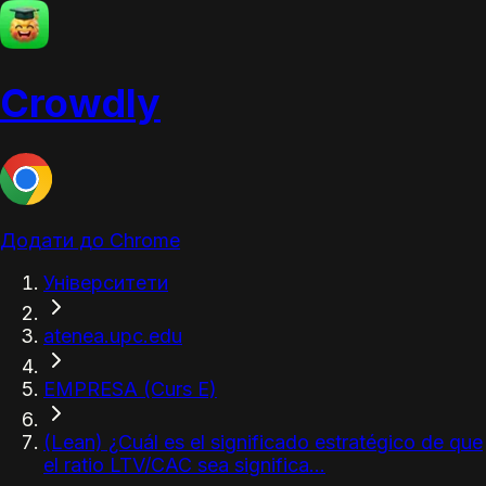
Crowdly
Додати до Chrome
Університети
atenea.upc.edu
EMPRESA (Curs E)
(Lean) ¿Cuál es el significado estratégico de que
el ratio LTV/CAC sea significa...