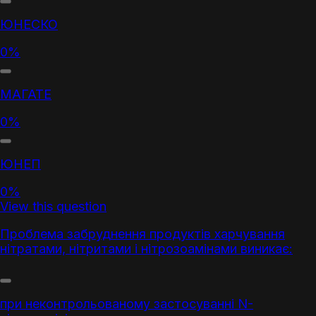
ЮНЕСКО
0%
МАГАТЕ
0%
ЮНЕП
0%
View this question
Проблема
забруднення
продуктів харчування
нітратами, нітритами і нітрозоамінами виникає:
при неконтрольованому застосуванні N-