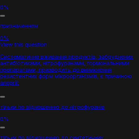
0%
призначенням
0%
View this question
Систематичне вживання продуктів, забруднених
антибіотиками, нітрофуранами, гормональними
препаратами, призводить до виникнення
резистентних форм мікроорганізмів, є причиною
алергії:
тільки по відношенню до нітрофуранів
0%
тільки по відношенню до синтетичних