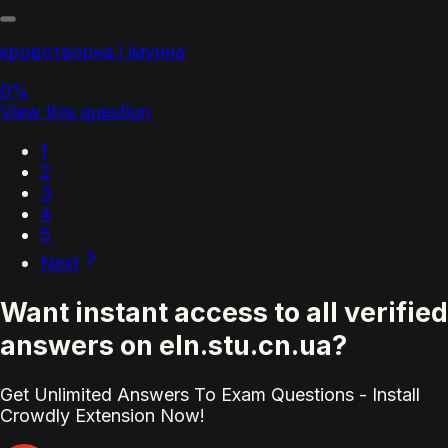
кровотворна і імунна
0%
View this question
1
2
3
4
5
Next
Want instant access to all verified
answers on eln.stu.cn.ua?
Get Unlimited Answers To Exam Questions - Install
Crowdly Extension Now!