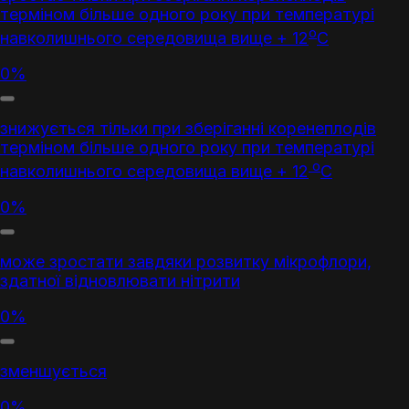
терміном більше одного року при температурі
о
навколишнього середовища вище + 12
С
0%
знижується тільки при зберіганні коренеплодів
терміном більше одного року при температурі
о
навколишнього середовища вище + 12
С
0%
може зростати завдяки розвитку мікрофлори,
здатної відновлювати
нітрити
0%
зменшується
0%