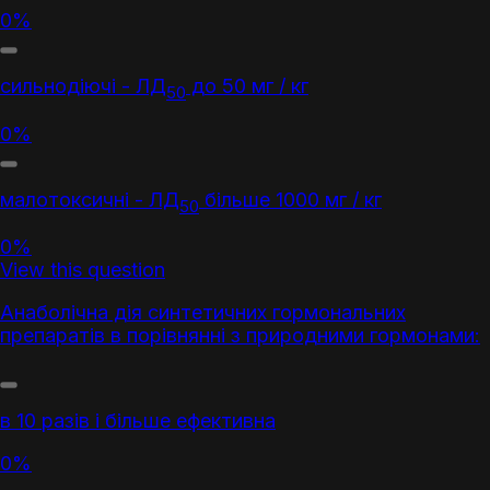
0%
сильнодіючі - ЛД
до 50 мг / кг
50
0%
малотоксичні - ЛД
більше 1000 мг / кг
50
0%
View this question
Анаболічна дія синтетичних гормональних
препаратів в порівнянні з природними гормонами:
в 10 разів і більше ефективна
0%