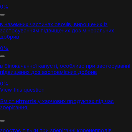
0%
в наземних частинах овочів, вирощених із
застосуванням підвищених доз мінеральних
добрив
0%
в білокачанної капусті, особливо при застосуванні
підвищених доз азотовмісних добрив
0%
View this question
Вміст нітритів у харчових продуктах під час
зберігання:
зростає тільки при зберіганні коренеплодів