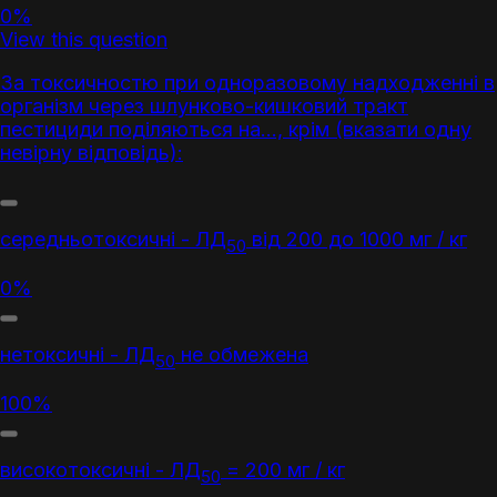
0%
View this question
За токсичностю при одноразовому надходженні в
організм через шлунково-кишковий тракт
пестициди
поділяються на…, крім (вказати одну
невірну відповідь):
середньотоксичні - ЛД
від 200 до 1000 мг / кг
50
0%
нетоксичні - ЛД
не обмежена
50
100%
високотоксичні - ЛД
= 200 мг / кг
50