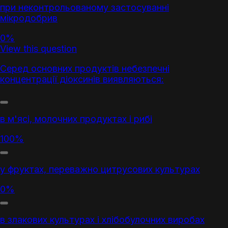
при неконтрольованому застосуванні
мікродобрив
0%
View this question
Серед основних продуктів небезпечні
концентрації діоксинів виявляються:
в м'ясі, молочних продуктах і рибі
100%
у фруктах, переважно цитрусових культурах
0%
в злакових культурах і хлібобулочних виробах