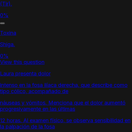
(Tir).
0%
Toxina
Shiga.
0%
View this question
Laura presenta dolor
intenso en la fosa ilíaca derecha, que describe como
tipo cólico, acompañado de
náuseas y vómitos. Menciona que el dolor aumentó
progresivamente en las últimas
12 horas. Al examen físico, se observa sensibilidad en
la palpación de la fosa