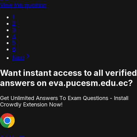
View this question
1
2
3
4
5
6
Next
Want instant access to all verified
answers on eva.pucesm.edu.ec?
Get Unlimited Answers To Exam Questions - Install
Crowdly Extension Now!