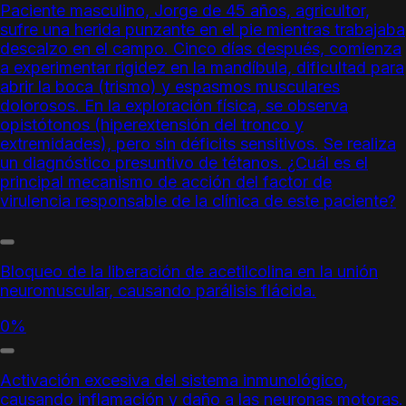
Paciente masculino, Jorge de 45 años, agricultor,
sufre una herida punzante en el pie mientras trabajaba
descalzo en el campo. Cinco días después, comienza
a experimentar rigidez en la mandíbula, dificultad para
abrir la boca (trismo) y espasmos musculares
dolorosos. En la exploración física, se observa
opistótonos (hiperextensión del tronco y
extremidades), pero sin déficits sensitivos. Se realiza
un diagnóstico presuntivo de tétanos. ¿Cuál es el
principal mecanismo de acción del factor de
virulencia responsable de la clínica de este paciente?
Bloqueo de la liberación de acetilcolina en la unión
neuromuscular, causando parálisis flácida.
0%
Activación excesiva del sistema inmunológico,
causando inflamación y daño a las neuronas motoras.