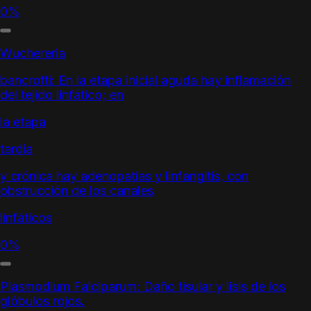
0%
Wuchereria
bancrofti: En la etapa inicial aguda hay inflamación
del tejido linfático; en
la etapa
tardía
y crónica hay adenopatías y linfangitis, con
obstrucción de los canales
linfáticos
0%
Plasmodium Falciparum: Daño tisular y lisis de los
glóbulos rojos.