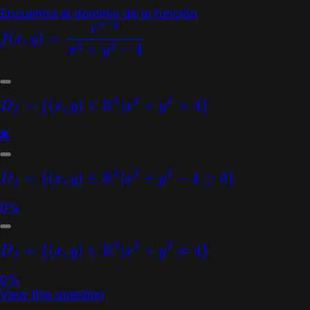
Encuentra el dominio de la función
f
(
x
,
y
)
=
e
x
+
y
x
2
+
y
2
−
4
D
f
=
{
(
x
,
y
)
∈
R
2
|
x
2
+
y
2
>
4
}
❌
D
f
=
{
(
x
,
y
)
∈
R
2
|
x
2
+
y
2
−
4
≥
0
}
0%
D
f
=
{
(
x
,
y
)
∈
R
2
|
x
2
+
y
2
≠
4
}
0%
View this question