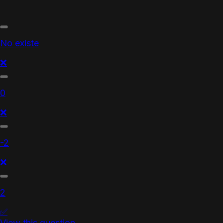
No existe
❌
0
❌
-2
❌
2
✅
View this question