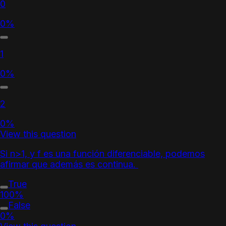
0
0%
1
0%
2
0%
View this question
Si n>1, y f es una función diferenciable, podemos
afirmar que además es continua.
True
100%
False
0%