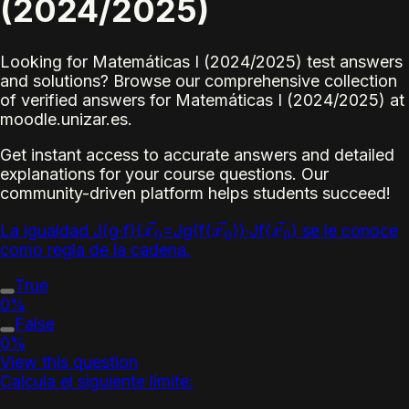
(2024/2025)
Looking for Matemáticas I (2024/2025) test answers
and solutions? Browse our comprehensive collection
of verified answers for Matemáticas I (2024/2025) at
moodle.unizar.es.
Get instant access to accurate answers and detailed
explanations for your course questions. Our
community-driven platform helps students succeed!
La igualdad J(g·f)(
=Jg(f(
))·Jf(
) se le conoce
x
0
→
x
0
→
x
0
→
como regla de la cadena.
True
0%
False
0%
View this question
Calcula el siguiente límite: