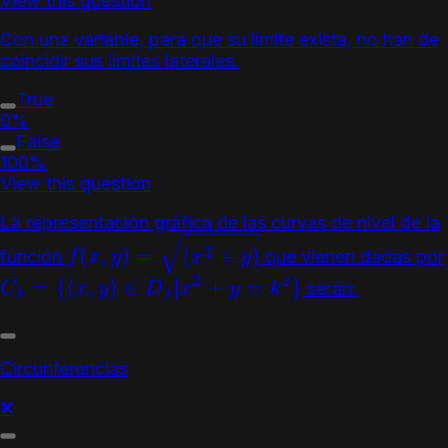
View this question
Con una variable, para que su límite exista, no han de
coincidir sus límites laterales.
True
0%
False
100%
View this question
La representación gráfica de las curvas de nivel de la
función
que vienen dadas por
f
(
x
,
y
)
=
(
x
2
+
y
)
serán:
C
k
=
{
(
x
,
y
)
∈
D
f
|
x
2
+
y
=
k
2
}
Circunferencias
❌