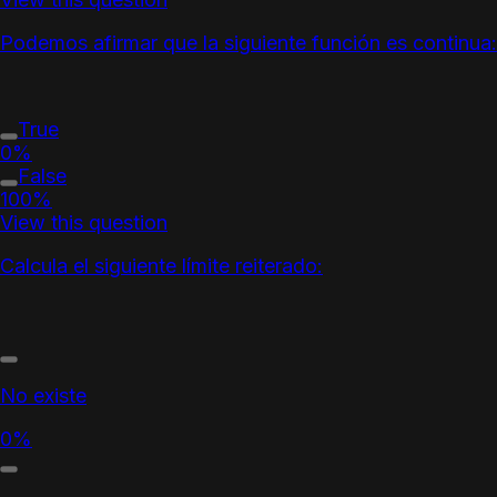
Podemos afirmar que la siguiente función es continua:
True
0%
False
100%
View this question
Calcula el siguiente límite reiterado:
No existe
0%