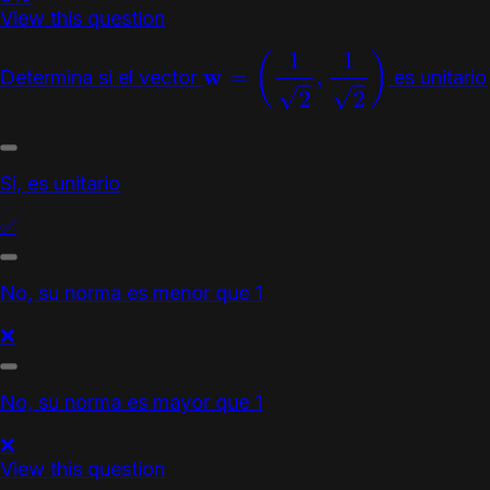
View this question
Determina si el vector
es unitario
w
=
(
1
2
,
1
2
)
Sí, es unitario
✅
No, su norma es menor que 1
❌
No, su norma es mayor que 1
❌
View this question